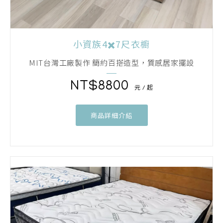
小資族4✖️7尺衣櫥
MIT台灣工廠製作 簡約百搭造型，質感居家擺設
8800
商品詳細介紹