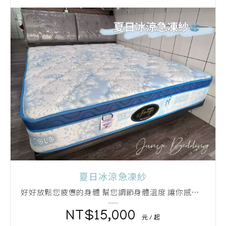
夏日冰涼急凍紗
好好放鬆您疲憊的身體 幫您調節身體溫度 讓你感受冰涼快感
15,000