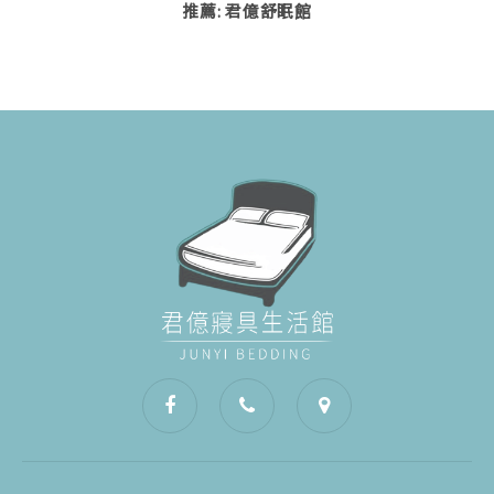
推薦: 君億舒眠館